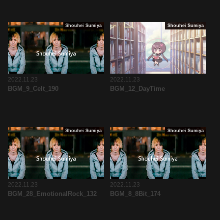
Shouhei Sumiya
Shouhei Sumiya
2022.11.23
2022.11.23
BGM_9_Celt_190
BGM_12_DayTime
Shouhei Sumiya
Shouhei Sumiya
2022.11.23
2022.11.23
BGM_28_EmotionalRock_132
BGM_8_8Bit_174