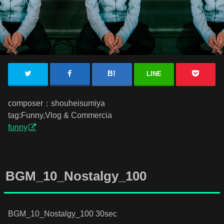
LINE
composer：shouheisumiya
tag:Funny,Vlog & Commercia
funny
BGM_10_Nostalgy_100
BGM_10_Nostalgy_100 30sec