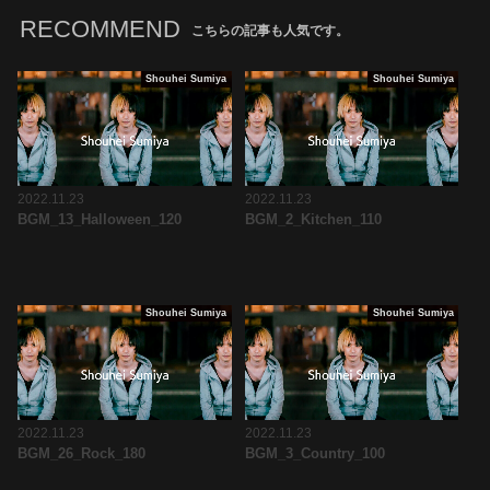
RECOMMEND
こちらの記事も人気です。
Shouhei Sumiya
Shouhei Sumiya
2022.11.23
2022.11.23
BGM_13_Halloween_120
BGM_2_Kitchen_110
Shouhei Sumiya
Shouhei Sumiya
2022.11.23
2022.11.23
BGM_26_Rock_180
BGM_3_Country_100