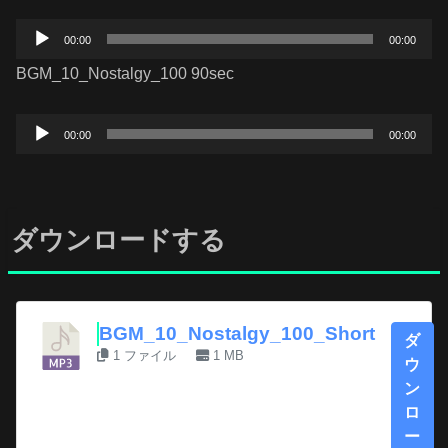
音
00:00
00:00
声
BGM_10_Nostalgy_100 90sec
プ
レ
音
ー
00:00
00:00
声
ヤ
プ
ー
レ
ー
ダウンロードする
ヤ
ー
BGM_10_Nostalgy_100_Short
ダ
1 ファイル
1 MB
ウ
ン
ロ
ー