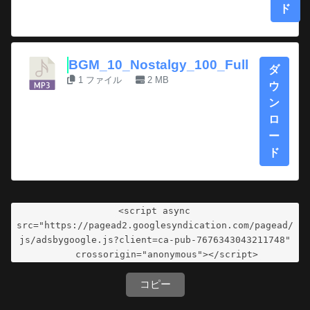
ド
BGM_10_Nostalgy_100_Full
ダ
1 ファイル
2 MB
ウ
ン
ロ
ー
ド
<script async 
src="https://pagead2.googlesyndication.com/pagead/
js/adsbygoogle.js?client=ca-pub-7676343043211748"

     crossorigin="anonymous"></script>
コピー