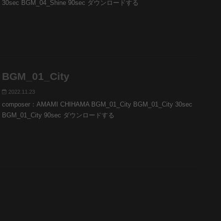
30sec BGM_04_Shine 90sec ダウンロードする
BGM_01_City
2022.11.23
composer：AMAMI CHIHAMA BGM_01_City BGM_01_City 30sec
BGM_01_City 90sec ダウンロードする