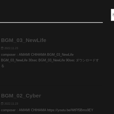
BGM_03_NewLife
2022.11.23
composer：AMAMI CHIHAMA BGM_03_NewLife
BGM_03_NewLife 30sec BGM_03_NewLife 90sec ダウンロードす
る
BGM_02_Cyber
2022.11.23
composer：AMAMI CHIHAMA https://youtu.be/WtFf5Bms9EY