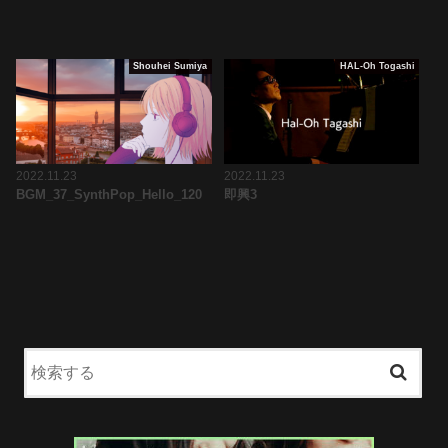
Shouhei Sumiya
HAL-Oh Togashi
2022.11.23
2022.11.23
BGM_37_SynthPop_Hello_120
即興3