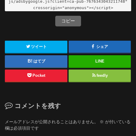
js/adsbygoogle.js?client=ca-pub-7676343043211748"

     crossorigin="anonymous"></script>
コピー
ツイート
シェア
はてブ
LINE
Pocket
feedly
コメントを残す
メールアドレスが公開されることはありません。
※
が付いている
欄は必須項目です