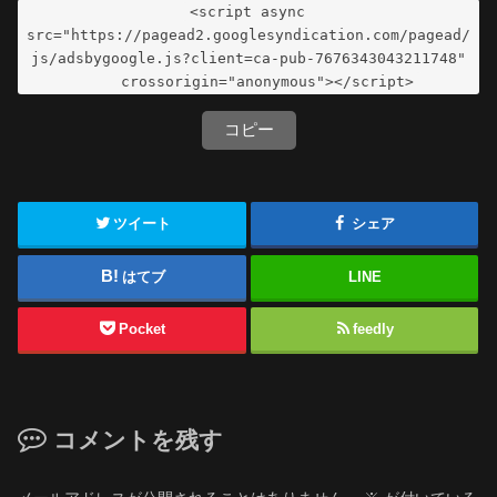
<script async 
src="https://pagead2.googlesyndication.com/pagead/
js/adsbygoogle.js?client=ca-pub-7676343043211748"

     crossorigin="anonymous"></script>
コピー
ツイート
シェア
はてブ
LINE
Pocket
feedly
コメントを残す