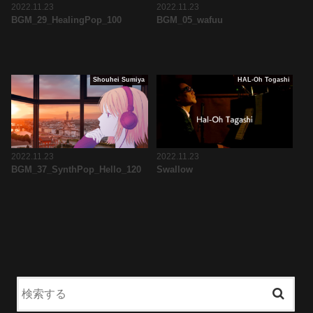
2022.11.23
2022.11.23
BGM_29_HealingPop_100
BGM_05_wafuu
Shouhei Sumiya
HAL-Oh Togashi
2022.11.23
2022.11.23
BGM_37_SynthPop_Hello_120
Swallow