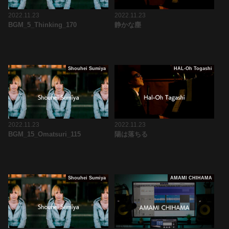
2022.11.23
2022.11.23
BGM_5_Thinking_170
静かな塵
Shouhei Sumiya
HAL-Oh Togashi
2022.11.23
2022.11.23
BGM_15_Omatsuri_115
陽は落ちる
Shouhei Sumiya
AMAMI CHIHAMA